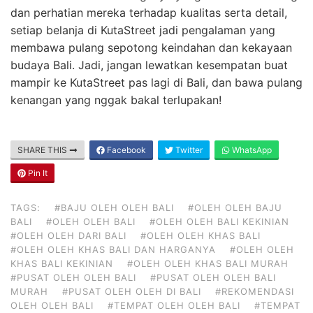
dan perhatian mereka terhadap kualitas serta detail,
setiap belanja di KutaStreet jadi pengalaman yang
membawa pulang sepotong keindahan dan kekayaan
budaya Bali. Jadi, jangan lewatkan kesempatan buat
mampir ke KutaStreet pas lagi di Bali, dan bawa pulang
kenangan yang nggak bakal terlupakan!
SHARE THIS
Facebook
Twitter
WhatsApp
Pin It
TAGS:
#BAJU OLEH OLEH BALI
#OLEH OLEH BAJU
BALI
#OLEH OLEH BALI
#OLEH OLEH BALI KEKINIAN
#OLEH OLEH DARI BALI
#OLEH OLEH KHAS BALI
#OLEH OLEH KHAS BALI DAN HARGANYA
#OLEH OLEH
KHAS BALI KEKINIAN
#OLEH OLEH KHAS BALI MURAH
#PUSAT OLEH OLEH BALI
#PUSAT OLEH OLEH BALI
MURAH
#PUSAT OLEH OLEH DI BALI
#REKOMENDASI
OLEH OLEH BALI
#TEMPAT OLEH OLEH BALI
#TEMPAT