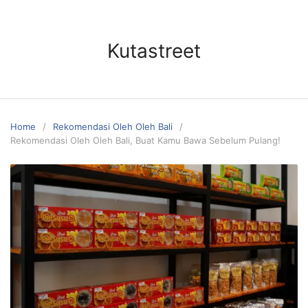
Skip
to
content
Kutastreet
Home
Rekomendasi Oleh Oleh Bali
Rekomendasi Oleh Oleh Bali, Buat Kamu Bawa Sebelum Pulang!