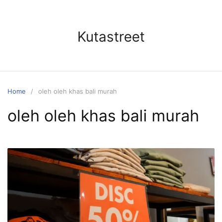
Skip
to
content
Kutastreet
Home
oleh oleh khas bali murah
oleh oleh khas bali murah