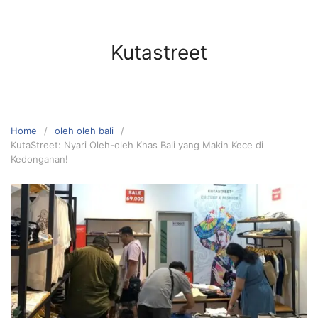
Skip
to
content
Kutastreet
Home
oleh oleh bali
KutaStreet: Nyari Oleh-oleh Khas Bali yang Makin Kece di
Kedonganan!