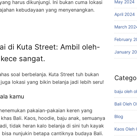
May 2024
yang harus dikunjungi. Ini bukan cuma lokasi
jelajahan kebudayaan yang menyenangkan.
April 2024
March 202
February 2
i di Kuta Street: Ambil oleh-
January 2
 kece sangat.
has soal berbelanja. Kuta Street tuh bukan
Catego
juga lokasi yang bikin belanja jadi lebih seru!
baju oleh ol
 ala kamu
Bali Oleh O
l menemukan pakaian-pakaian keren yang
Blog
 khas Bali. Kaos, hoodie, baju anak, semuanya
di, tidak heran kalo belanja di sini tuh kayak
Kaos Oleh O
bisa nunjukin betapa cantiknya budaya Bali.