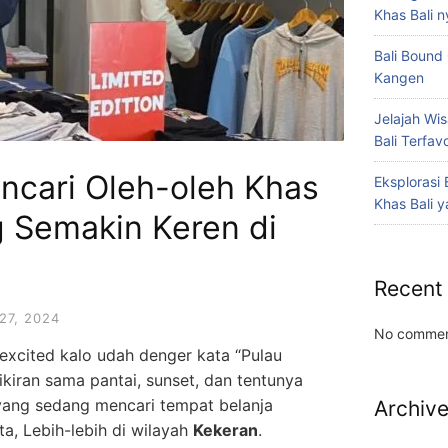
Khas Bali n
Bali Bound
Kangen
Jelajah Wi
Bali Terfavo
ncari Oleh-oleh Khas
Eksplorasi
Khas Bali y
g Semakin Keren di
Recent
27, 2024
No commen
 excited kalo udah denger kata “Pulau
kiran sama pantai, sunset, dan tentunya
yang sedang mencari tempat belanja
Archiv
, Lebih-lebih di wilayah
Kekeran
.