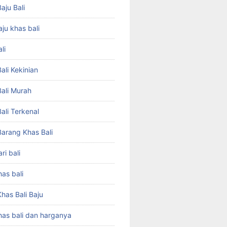
aju Bali
aju khas bali
li
ali Kekinian
Bali Murah
ali Terkenal
Barang Khas Bali
ri bali
has bali
has Bali Baju
has bali dan harganya