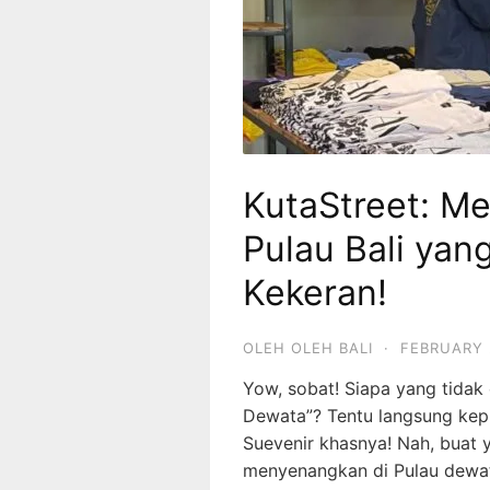
KutaStreet: Me
Pulau Bali yan
Kekeran!
OLEH OLEH BALI
·
FEBRUARY 
Yow, sobat! Siapa yang tidak
Dewata”? Tentu langsung kepi
Suevenir khasnya! Nah, buat 
menyenangkan di Pulau dewata