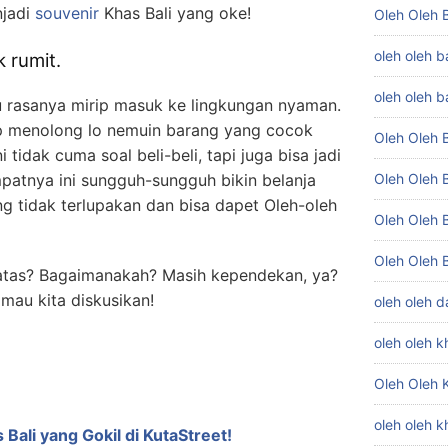
njadi
souvenir
Khas Bali yang oke!
Oleh Oleh B
oleh oleh b
 rumit.
oleh oleh ba
tu rasanya mirip masuk ke lingkungan nyaman.
ap menolong lo nemuin barang yang cocok
Oleh Oleh B
i tidak cuma soal beli-beli, tapi juga bisa jadi
mpatnya ini sungguh-sungguh bikin belanja
Oleh Oleh 
g tidak terlupakan dan bisa dapet Oleh-oleh
Oleh Oleh B
Oleh Oleh 
 atas? Bagaimanakah? Masih kependekan, ya?
mau kita diskusikan!
oleh oleh da
oleh oleh k
Oleh Oleh K
oleh oleh k
Bali yang Gokil di KutaStreet!