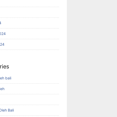
4
024
024
ries
eh bali
leh
leh Bali