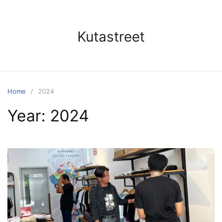
Skip
to
content
Kutastreet
Home
2024
Year:
2024